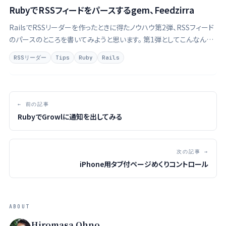
RubyでRSSフィードをパースするgem、Feedzirra
RailsでRSSリーダーを作ったときに得たノウハウ第2弾、RSSフィード
のパースのところを書いてみようと思います。 第1弾としてこんなん書
きました。 個別ページのURLからRSSフィードURLを取得する
RSSリーダー
Tips
Ruby
Rails
feedbag - ぴよログ サイトURLを渡すとHTMLを解析してRSSフ …
← 前の記事
RubyでGrowlに通知を出してみる
次の記事 →
iPhone用タブ付ページめくりコントロール
ABOUT
Hiromasa Ohno