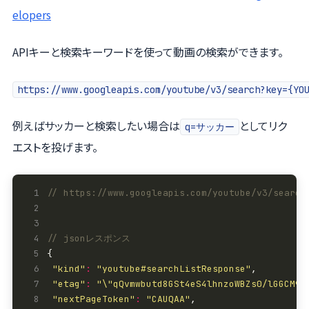
elopers
APIキーと検索キーワードを使って動画の検索ができます。
https://www.googleapis.com/youtube/v3/search?key={YO
例えばサッカーと検索したい場合は
としてリク
q=サッカー
エストを投げます。
 1
 2
 3
 4
 5
 6
"kind"
:
"youtube#searchListResponse"
 7
"etag"
:
"\"qQvmwbutd8GSt4eS4lhnzoWBZs0/lGGCM9o
 8
"nextPageToken"
:
"CAUQAA"