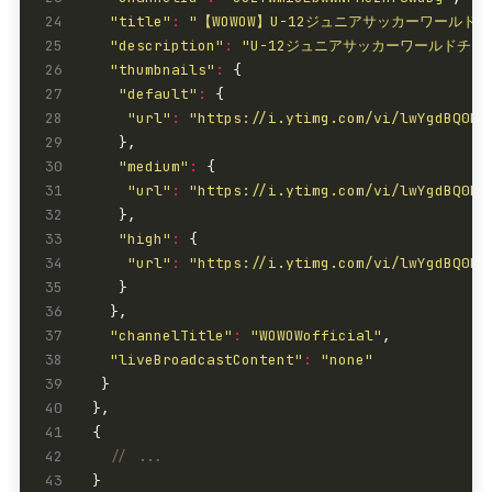
24
"title"
:
"【WOWOW】U-12ジュニアサッカーワールド
25
"description"
:
"U-12ジュニアサッカーワールドチャレンジ20
26
"thumbnails"
:
27
"default"
:
28
"url"
:
"https://i.ytimg.com/vi/lwYgdBQ0k3
29
30
"medium"
:
31
"url"
:
"https://i.ytimg.com/vi/lwYgdBQ0k3
32
33
"high"
:
34
"url"
:
"https://i.ytimg.com/vi/lwYgdBQ0k3
35
36
37
"channelTitle"
:
"WOWOWofficial"
38
"liveBroadcastContent"
:
"none"
39
40
41
42
43