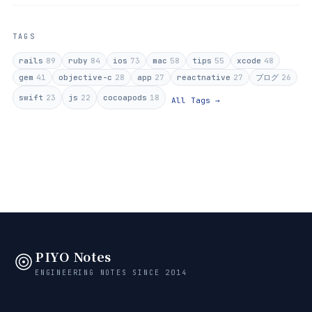
TAGS
rails
89
ruby
84
ios
73
mac
58
tips
55
xcode
48
gem
41
objective-c
28
app
27
reactnative
27
ブログ
26
swift
23
js
22
cocoapods
18
All Tags →
PIYO Notes
ENGINEERING NOTES SINCE 2014