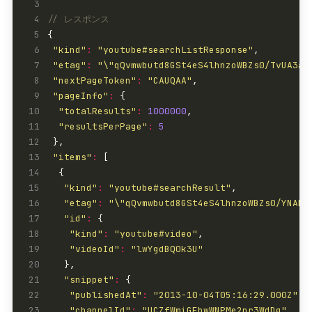
 3
 4
 5
 6
"kind"
:
"youtube#searchListResponse"
 7
"etag"
:
"\"qQvmwbutd8GSt4eS4lhnzoWBZs0/TvUA3aT
 8
"nextPageToken"
:
"CAUQAA"
 9
"pageInfo"
:
10
"totalResults"
:
1000000
11
"resultsPerPage"
:
5
12
13
"items"
:
14
15
"kind"
:
"youtube#searchResult"
16
"etag"
:
"\"qQvmwbutd8GSt4eS4lhnzoWBZs0/YNAKT
17
"id"
:
18
"kind"
:
"youtube#video"
19
"videoId"
:
"lwYgdBQ0k3U"
20
21
"snippet"
:
22
"publishedAt"
:
"2013-10-04T05:16:29.000Z"
23
"channelId"
:
"UCZfWmiGEbwWNPMe2nr3WdDg"