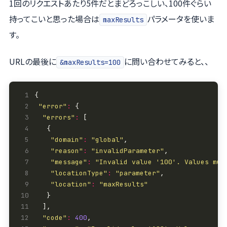
1回のリクエストあたり5件だとまどろっこしい、100件ぐらい
持ってこいと思った場合は
パラメータを使いま
maxResults
す。
URLの最後に
に問い合わせてみると、、
&maxResults=100
 1
 2
"error"
:
 3
"errors"
:
 4
 5
"domain"
:
"global"
 6
"reason"
:
"invalidParameter"
 7
"message"
:
"Invalid value '100'. Values mus
 8
"locationType"
:
"parameter"
 9
"location"
:
"maxResults"
10
11
12
"code"
:
400