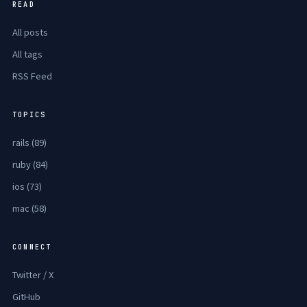
READ
All posts
All tags
RSS Feed
TOPICS
rails (89)
ruby (84)
ios (73)
mac (58)
CONNECT
Twitter / X
GitHub