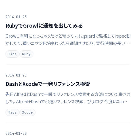
2014-01-23
RubyでGrowlに通知を出してみる
Growl、有料になっちゃったけど使ってます。guardで監視してrspec動
かしたり、重いコマンドが終わったら通知させたり。 実行時間の長いコ
マンドの終了をGrowlやメール通知するRubyスクリプト - 株式会社
Tips
Ruby
CFlatの明後日スタイルのブログ とある用途で、いくつかの候 …
2014-01-21
DashとXcodeで一発リファレンス検索
先日AlfredとDashで一瞬でリファレンス検索する方法について書きま
した。 Alfred+Dashで秒速リファレンス検索 - ぴよログ 今度はXcode
から一発検索する方法を紹介します。 Dash Plugin for Xcode このプ
Tips
Xcode
ラグインを導入します。 …
2014-01-20