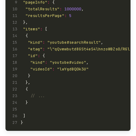
 9
"pageInfo"
:
10
"totalResults"
:
1000000
11
"resultsPerPage"
:
5
12
13
"items"
:
14
15
"kind"
:
"youtube#searchResult"
16
"etag"
:
"\"qQvmwbutd8GSt4eS4lhnzoWBZs0/RGl-l
17
"id"
:
18
"kind"
:
"youtube#video"
19
"videoId"
:
"lwYgdBQ0k3U"
20
21
22
23
24
25
26
27