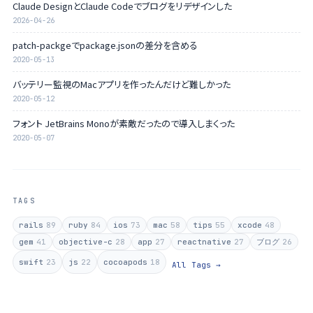
Claude DesignとClaude Codeでブログをリデザインした
2026-04-26
patch-packgeでpackage.jsonの差分を含める
2020-05-13
バッテリー監視のMacアプリを作ったんだけど難しかった
2020-05-12
フォント JetBrains Monoが素敵だったので導入しまくった
2020-05-07
TAGS
rails
89
ruby
84
ios
73
mac
58
tips
55
xcode
48
gem
41
objective-c
28
app
27
reactnative
27
ブログ
26
swift
23
js
22
cocoapods
18
All Tags →