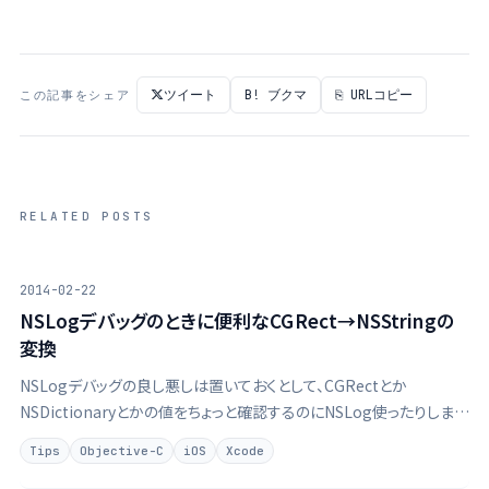
ツイート
B! ブクマ
⎘ URLコピー
この記事をシェア
RELATED POSTS
2014-02-22
NSLogデバッグのときに便利なCGRect→NSStringの
変換
NSLogデバッグの良し悪しは置いておくとして、CGRectとか
NSDictionaryとかの値をちょっと確認するのにNSLog使ったりします
よね。CGRectの値を確認するときに一生懸命NSLog("%f",
Tips
Objective-C
iOS
Xcode
rect.size.width)みたいにやって …