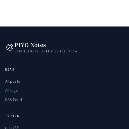
PIYO Notes
ENGINEERING NOTES SINCE 2014
READ
All posts
All tags
RSS Feed
TOPICS
rails (89)