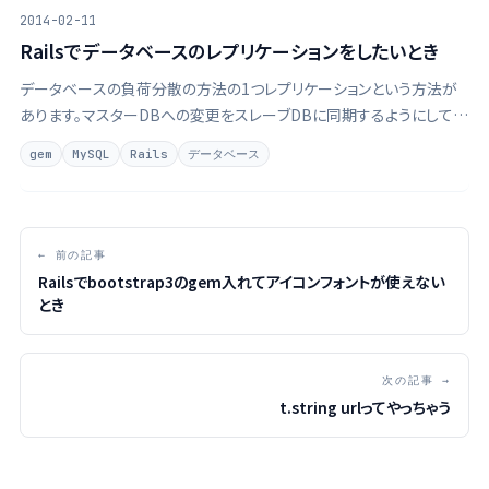
2014-02-11
Railsでデータベースのレプリケーションをしたいとき
データベースの負荷分散の方法の1つレプリケーションという方法が
あります。マスターDBへの変更をスレーブDBに同期するようにしてお
いて、書き込みのクエリはマスターDBへ、読み取りのクエリはスレーブ
gem
MySQL
Rails
データベース
DBへと振り分けることで負荷を分散しようというやり方です。
← 前の記事
Railsでbootstrap3のgem入れてアイコンフォントが使えない
とき
次の記事 →
t.string urlってやっちゃう