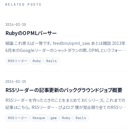
RELATED POSTS
2014-03-10
RubyのOPMLパーサー
結論 これ使えば一発です。 feedbin/opml_saw あとは雑談 2013年
6月末のGoogleリーダーのシャットダウンの際、OPMLというフォーマ
ットを初めて知りました。なんのことはないただのXMLなんですが、一
RSSリーダー
Ruby
Rails
応アウトラインプロセッサーのためのMLということでOPML …
2014-02-15
RSSリーダーの記事更新のバックグラウンドジョブ概要
RSSリーダーを作ったときのことをまとめておくシリーズ。 これまでの
記事はこちら。 RSSリーダー - ぴよログ 僕が知る限り全てのRSSリー
ダーは登録フィードをバックグラウンドで更新し記事を追加します。
RSSリーダー
Resque
gem
Ruby
Rails
RSSリーダーのユーザー側、システム側から見てみます。