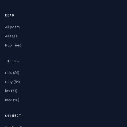
READ
All posts
All tags
RSS Feed
TOPICS
rails (89)
ruby (84)
ios (73)
mac (58)
CONNECT