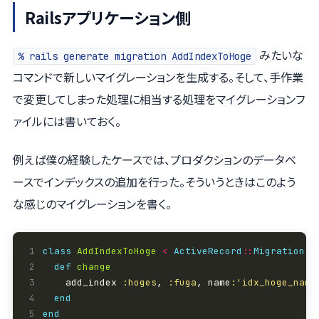
Railsアプリケーション側
みたいな
% rails generate migration AddIndexToHoge
コマンドで新しいマイグレーションを生成する。そして、手作業
で変更してしまった処理に相当する処理をマイグレーションフ
ァイルには書いておく。
例えば僕の経験したケースでは、プロダクションのデータベ
ースでインデックスの追加を行った。そういうときはこのよう
な感じのマイグレーションを書く。
1
class
AddIndexToHoge
<
ActiveRecord
::
Migration
2
def
change
3
    add_index 
:hoges
, 
:fuga
, name
:'idx_hoge_name
4
end
5
end