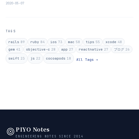
2020-05-07
TAGS
rails
89
ruby
84
ios
73
mac
58
tips
55
xcode
48
gem
41
objective-c
28
app
27
reactnative
27
ブログ
26
swift
23
js
22
cocoapods
18
All Tags →
PIYO Notes
ENGINEERING NOTES SINCE 2014