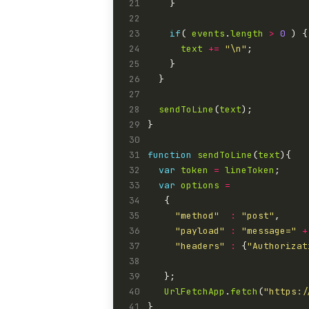
21
22
23
if
( 
events
.
length
>
0
24
text
+=
"\n"
25
26
27
28
sendToLine
(
text
29
30
31
function
sendToLine
(
text
32
var
token
=
lineToken
33
var
options
=
34
35
"method"
:
"post"
36
"payload"
:
"message="
+
37
"headers"
:
 {
"Authorizat
38
39
40
UrlFetchApp
.
fetch
(
"https:/
41