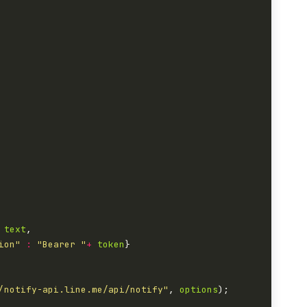
text
ion"
:
"Bearer "
+
token
/notify-api.line.me/api/notify"
, 
options