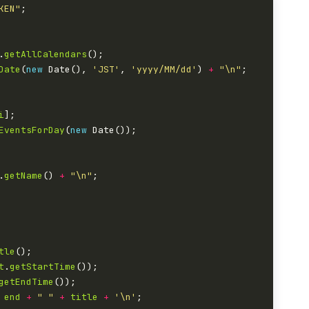
KEN"
.
getAllCalendars
Date
(
new
 Date(), 
'JST'
, 
'yyyy/MM/dd'
) 
+
"\n"
i
EventsForDay
(
new
.
getName
() 
+
"\n"
tle
t
.
getStartTime
getEndTime
end
+
" "
+
title
+
'\n'