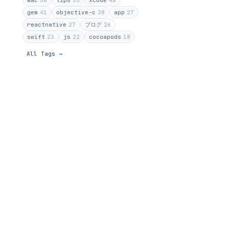
mac
58
tips
55
xcode
48
gem
41
objective-c
28
app
27
reactnative
27
ブログ
26
swift
23
js
22
cocoapods
18
All Tags →