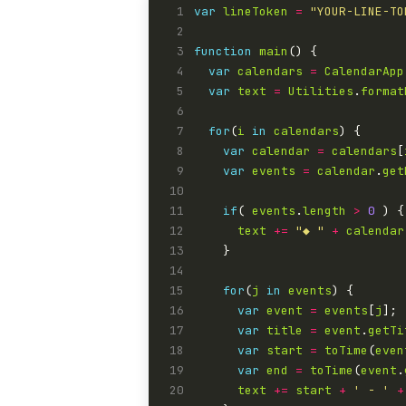
 1
var
lineToken
=
"YOUR-LINE-TO
 2
 3
function
main
 4
var
calendars
=
CalendarApp
 5
var
text
=
Utilities
.
format
 6
 7
for
(
i
in
calendars
 8
var
calendar
=
calendars
[
 9
var
events
=
calendar
.
get
10
11
if
( 
events
.
length
>
0
12
text
+=
"◆ "
+
calendar
13
14
15
for
(
j
in
events
16
var
event
=
events
[
j
17
var
title
=
event
.
getTi
18
var
start
=
toTime
(
even
19
var
end
=
toTime
(
event
.
20
text
+=
start
+
' - '
+