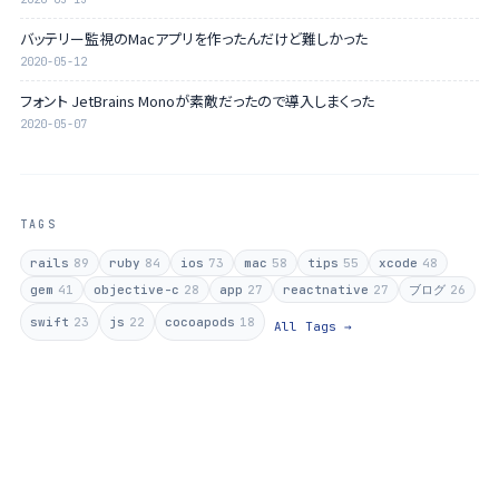
バッテリー監視のMacアプリを作ったんだけど難しかった
2020-05-12
フォント JetBrains Monoが素敵だったので導入しまくった
2020-05-07
TAGS
rails
89
ruby
84
ios
73
mac
58
tips
55
xcode
48
gem
41
objective-c
28
app
27
reactnative
27
ブログ
26
swift
23
js
22
cocoapods
18
All Tags →