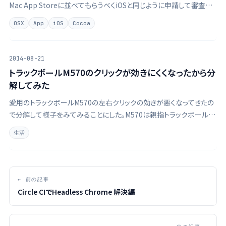
Mac App Storeに並べてもらうべくiOSと同じように申請して審査し
てもらっている。 そもそもMac App Storeに並んでいるアプリはなん
OSX
App
iOS
Cocoa
と呼ぶのが正解なのかすらよくわかっていないが、Cocoaアプリ …
2014-08-21
トラックボールM570のクリックが効きにくくなったから分
解してみた
愛用のトラックボールM570の左右クリックの効きが悪くなってきたの
で分解して様子をみてみることにした。M570は親指トラックボール。
分解するにはT6というトルクスドライバーが必要となるが、そんなも
生活
のはもっていなかったので仕方なく購入することにした。それがこのセ
ット。38種類のド …
← 前の記事
Circle CIでHeadless Chrome 解決編