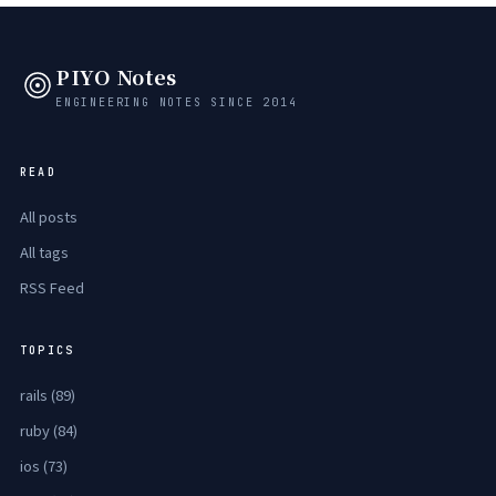
PIYO Notes
ENGINEERING NOTES SINCE 2014
READ
All posts
All tags
RSS Feed
TOPICS
rails (89)
ruby (84)
ios (73)