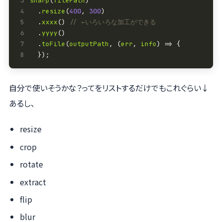
3
sharp
(
filePath
4
  .
resize
(
400
, 
300
5
  .
xxxx
() 
6
  .
yyyy
7
  .
toFile
(
outputPath
, (
err
, 
info
8
自分で使いそうかな？ってをリストするだけでもこれぐらい↓
あるし、
resize
crop
rotate
extract
flip
blur