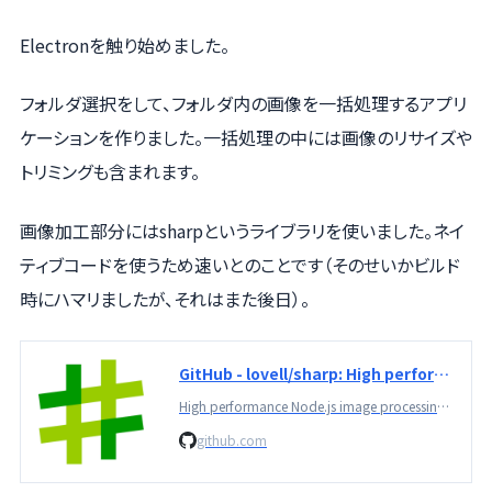
Electronを触り始めました。
フォルダ選択をして、フォルダ内の画像を一括処理するアプリ
ケーションを作りました。一括処理の中には画像のリサイズや
トリミングも含まれます。
画像加工部分にはsharpというライブラリを使いました。ネイ
ティブコードを使うため速いとのことです（そのせいかビルド
時にハマリましたが、それはまた後日）。
GitHub - lovell/sharp: High performance Node.js image processing, the fastest module to resize JPEG, PNG, WebP, AVIF and TIFF images. Uses the libvips library.
High performance Node.js image processing, the fastest module to resize JPEG, PNG, WebP, AVIF and TIFF images. Uses the libvips library. - lovell/sharp
github.com