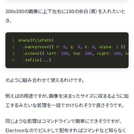
300x300の画像に上下左右に100の余白（黒）を入れたいと
き、
1
sharp
(
filePath
2
  .
background
({ 
r
:
0
, 
g
:
0
, 
b
:
0
, 
alpha
:
1
3
  .
extend
({ 
left
:
100
, 
top
:
100
, 
right
:
100
, 
bot
4
  .
toFile
のように組み合わせて使えるわけです。
例えばの用途ですが、画像を決まったサイズに収まるように加
工するみたいな処理を一括でかけられそうで良さそうです。
同じような処理はコマンドラインで簡単にできそうですが、
Electronなのでビルドして配布すればコマンドなど知らなく