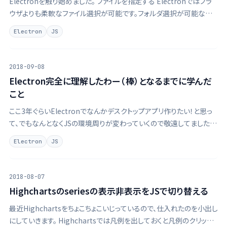
Electronを触り始めました。 ファイルを指定する Electronではブラ
ウザよりも柔軟なファイル選択が可能です。フォルダ選択が可能なた
め、今回は対象のファイルを一括で指定するためにフォルダ選択を用
Electron
JS
いました。 Electronのレンダラープロセス側のJSで、ボタンを押したら
…
2018-09-08
Electron完全に理解したわー（棒）となるまでに学んだ
こと
ここ3年ぐらいElectronでなんかデスクトップアプリ作りたい！と思っ
て、でもなんとなくJSの環境周りが変わっていくので敬遠してました。
今回機会があって触り始めたら、難しく考えなくていいことがわかった
Electron
JS
んで、完全に理解したわーという気持ちになりました。
2018-08-07
Highchartsのseriesの表示非表示をJSで切り替える
最近Highchartsをちょこちょこいじっているので、仕入れたのを小出し
にしていきます。 Highchartsでは凡例を出しておくと凡例のクリック