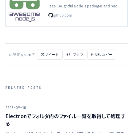
:zap: Delightful Node.js packages and resources [BECAUSE OF TOO MUCH SPAM AND LOW-QUALITY SUBMISSIONS, SUBMISSIONS ARE PAUSED UNTIL SEPTEMBER] - sindresorhus/awesome-nodejs
github.com
ツイート
B! ブクマ
⎘ URLコピー
この記事をシェア
RELATED POSTS
2018-09-10
Electronでフォルダ内のファイル一覧を取得して処理す
る