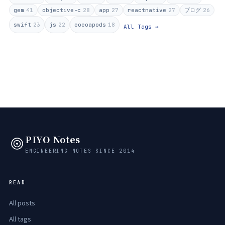
gem
41
objective-c
28
app
27
reactnative
27
ブログ
26
swift
23
js
22
cocoapods
18
All Tags →
PIYO Notes
ENGINEERING NOTES SINCE 2014
READ
All posts
All tags