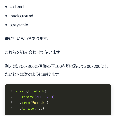
extend
background
greyscale
他にもいろいろあります。
これらを組み合わせて使います。
例えば、300x300の画像の下100を切り取って300x200にし
たいときは次のように書けます。
1
sharp
(
filePath
2
  .
resize
(
300
, 
200
3
  .
crop
(
"north"
4
  .
toFile