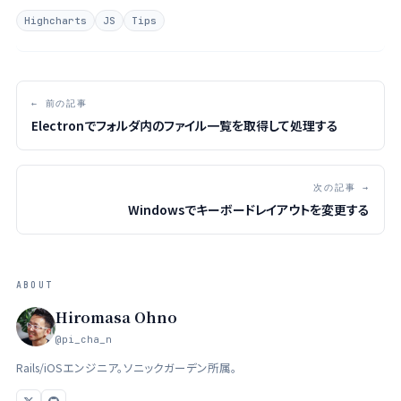
でデータ毎に表示の切り替えができます。 ですが、凡例は見た目上の
Highcharts
JS
Tips
工夫がほぼできないため、凝ったUIで表示状態を切り替えるためには
…
← 前の記事
Electronでフォルダ内のファイル一覧を取得して処理する
次の記事 →
Windowsでキーボードレイアウトを変更する
ABOUT
Hiromasa Ohno
@pi_cha_n
Rails/iOSエンジニア。ソニックガーデン所属。