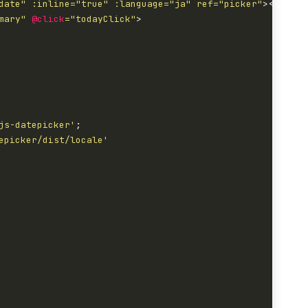
date" :inline="true" :language="ja" ref="picker"
></
datep
mary"
@click
="todayClick"
js-datepicker'
epicker/dist/locale'