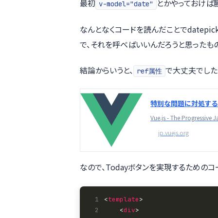
最初
とかやっておけば
v-model="date"
なんとなくコードを読んだことでdatepic
で、それを呼べばいいんだろうと思ったもの
結論からいうと、
で大丈夫でした
ref属性
特別な問題に対処する — 
Vue.js - The Progressive
jp.vuejs.org
なので、Todayボタンを実現するための
 1
<
template
 2
    <
div