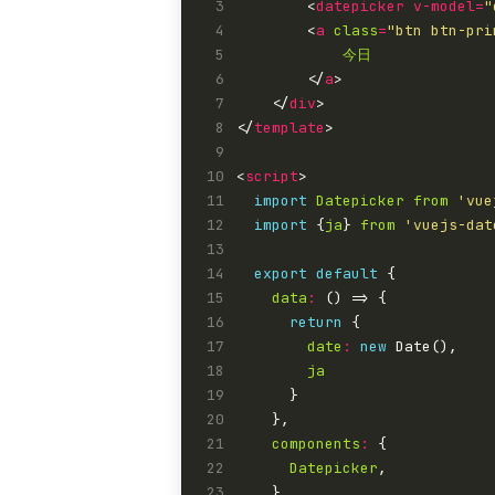
 3
        <
datepicker
v-model
=
"
 4
        <
a
class
=
"btn btn-pri
 5
今日
 6
        </
a
 7
    </
div
 8
</
template
 9
10
<
script
11
import
Datepicker
from
'vue
12
import
 {
ja
} 
from
'vuejs-dat
13
14
export
default
15
data
:
16
return
17
date
:
new
18
ja
19
20
21
components
:
22
Datepicker
23