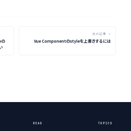
次の記事 →
pの
Vue Componentのstyleを上書きするには
い
READ
TOPICS