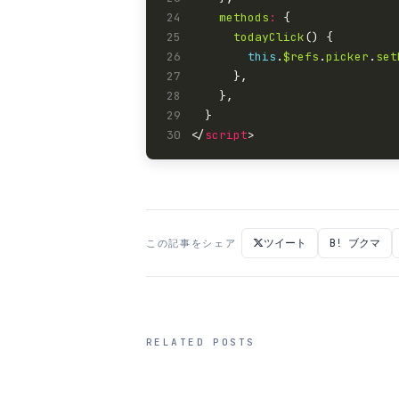
24
methods
:
25
todayClick
26
this
.
$refs
.
picker
.
set
27
28
29
30
</
script
ツイート
B! ブクマ
この記事をシェア
RELATED POSTS