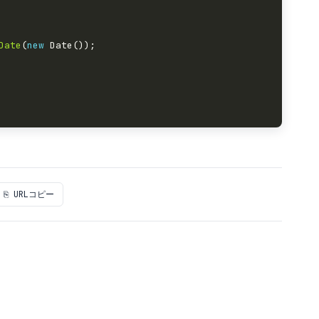
Date
(
new
⎘ URLコピー