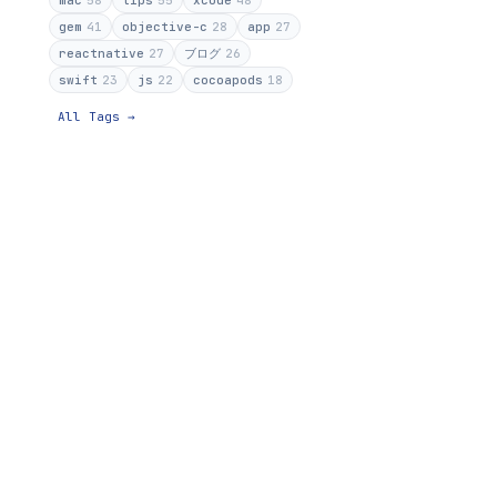
mac
58
tips
55
xcode
48
icker
gem
41
objective-c
28
app
27
reactnative
27
ブログ
26
swift
23
js
22
cocoapods
18
All Tags →