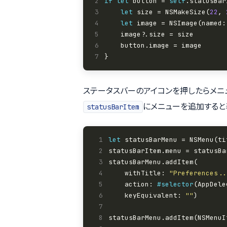
2
if
let
 button = 
self
3
let
 size = NSMakeSize(
22
, 
4
let
 image = NSImage(named:
5
6
7
ステータスバーのアイコンを押したらメニ
にメニューを追加すると
statusBarItem
 1
let
 statusBarMenu = NSMenu(ti
 2
 3
 4
    withTitle: 
"Preferences..
 5
    action: 
#selector
 6
    keyEquivalent: 
""
 7
 8