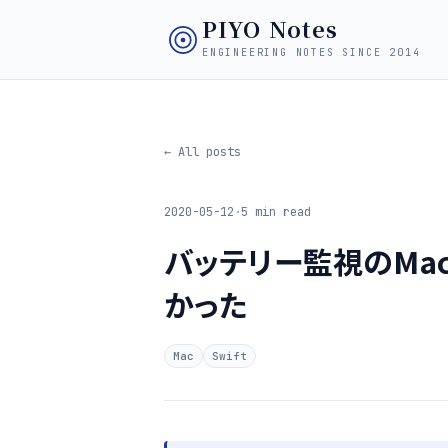
PIYO Notes
ENGINEERING NOTES SINCE 2014
← All posts
2020-05-12
·
5 min read
バッテリー監視のMa
かった
Mac
Swift