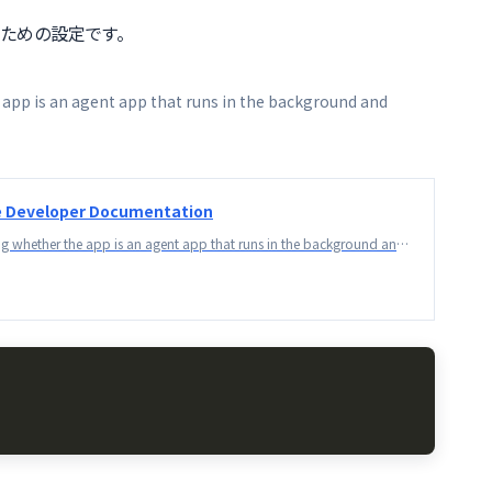
リのための設定です。
 app is an agent app that runs in the background and
le Developer Documentation
A Boolean value indicating whether the app is an agent app that runs in the background and doesn’t appear in the Dock.