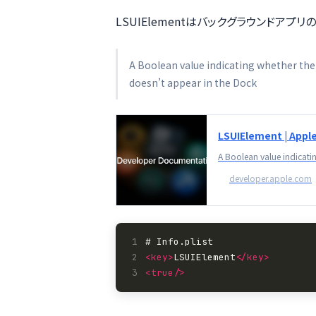
LSUIElementはバックグラウンドアプ
A Boolean value indicating whether the
doesn’t appear in the Dock
LSUIElement | App
developer.apple.com
1
2
<key>
LSUIElement
</key>
3
<true/>