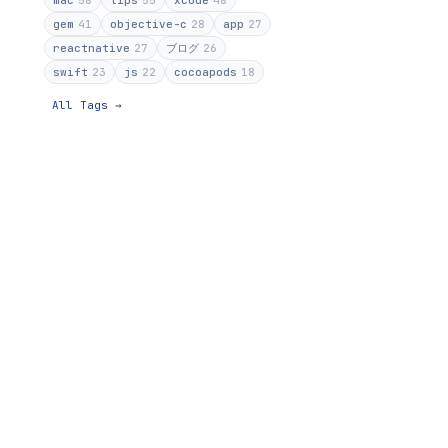
mac
58
tips
55
xcode
48
gem
41
objective-c
28
app
27
reactnative
27
ブログ
26
swift
23
js
22
cocoapods
18
All Tags →