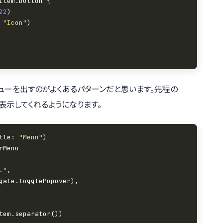
22
 
"Icon"
ューを出すのがよくあるパターンだと思います。先程の
表示してくれるようになります。
tle: 
"Menu"
."