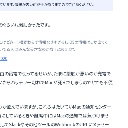
ています。情報が古い可能性がありますのでご注意ください。
りぐらい）。難しかったです。
いたけどさー、相変わらず情報なさすぎるしiOSの情報ばっか出てく
書いてる人はみんな天才なのかな？と思うよね
 2020
ョン経由の給電で使ってるせいか、たまに接触が悪いのか充電で
いたらバッテリー切れでMacが死んでしまうのでとても不便
つか並んでいますが、これらはたいていMacの通知センター
効にしているときや離席中にはMacの通知では気づけませ
てSlackやその他ツールのWebhookのURLにメッセー