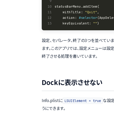
 9
10
11
    withTitle: 
"Quit"
12
    action: 
#selector
13
    keyEquivalent: 
""
設定、セパレータ、終了の3つを並べていま
ます。このアプリでは、設定メニューは設定
終了させる処理を書いています。
Dockに表示させない
Info.plistに
な設定
LSUIElement = true
うにできます。