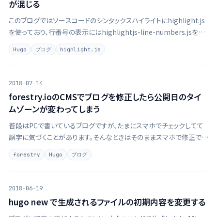
が混じる
このブログではソースコードのシンタックスハイライトにhighlight.js
を使っており、行番号の表示にはhighlightjs-line-numbers.jsを使
用しています。 Hugoブログのシンタックスハイライトに行番号をつけ
Hugo
ブログ
highlight.js
る - PIYO Notes このブログ、ソース …
2018-07-14
forestry.ioのCMSでブログを修正したら公開日のタイ
ムゾーンが変わってしまう
普段はPCで書いているブログですが、たまにスマホでチェックしてて
誤字に気づくことがあります。そんなときはそのままスマホで修正でき
るようにforestry.ioのCMS機能を使います。 forestry.ioでHugoブロ
forestry
Hugo
ブログ
グにCMS機能を一瞬で追加した - PIYO Notes …
2018-06-19
hugo new で生成されるファイルの初期内容を変更する