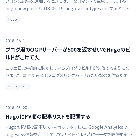
ブログに記事を追加するときには、↓なコマンドで生成します。 1%
hugo new posts/2018-06-19-hugo-archetypes.md するとこん
な中身で生成されます。 1--- 2title: "2018 06 19 Hugo …
Hugo
2018-06-11
ブログ用のOGPサーバーが500を返すせいでHugoのビ
ルドがこけてた
この土日、定期的に動かしているブログのビルドが失敗するようにな
りました。調べてみるとブログのリンクカードみたいなのを作るために
自前のサーバーにOGPを取りに行く際、とあるリンク先のドメインが見
Hugo
Go
つからずに500エラーで返って来ていることが原因でした。ドメインの
有効期限が切れたか何か …
2018-05-23
HugoにPV順の記事リストを配置する
HugoのPV順の記事リストを作ってみました。 Google Analyticsの
pageview情報を利用していて、サイトビルド時にデータを取得するた