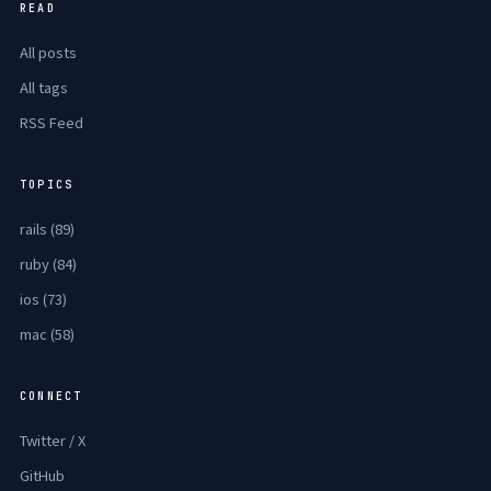
READ
All posts
All tags
RSS Feed
TOPICS
rails (89)
ruby (84)
ios (73)
mac (58)
CONNECT
Twitter / X
GitHub