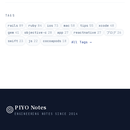
TAGS
rails
89
ruby
84
ios
73
mac
58
tips
55
xcode
48
gem
41
objective-c
28
app
27
reactnative
27
ブログ
26
swift
23
js
22
cocoapods
18
All Tags →
PIYO Notes
ENGINEERING NOTES SINCE 2014