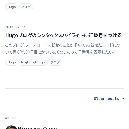
めのAPIはGo言語を使って自前で作りました。 Go lang + Echoで
Hugo
ブログ
Google Analytics APIの …
2018-04-23
Hugoブログのシンタックスハイライトに行番号をつける
このブログ、ソースコードを載せることが多いです。載せたコードにつ
いて書く時、◯行目とかいいたくなったので行番号を表示したいなと
思いました。 でも、Hugoってどうやってソースコード出してるんだろ
Hugo
highlight.js
ブログ
う？ということで調べてみると、元々はPygments、現在はGo実装の
Chromaとい …
.
Older posts →
ABOUT
Hiromasa Ohno