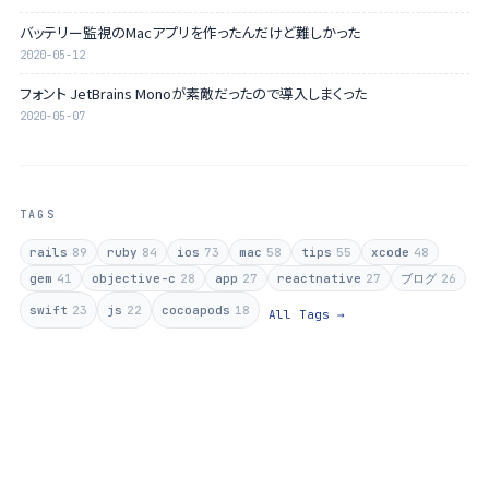
バッテリー監視のMacアプリを作ったんだけど難しかった
2020-05-12
フォント JetBrains Monoが素敵だったので導入しまくった
2020-05-07
TAGS
rails
89
ruby
84
ios
73
mac
58
tips
55
xcode
48
gem
41
objective-c
28
app
27
reactnative
27
ブログ
26
swift
23
js
22
cocoapods
18
All Tags →