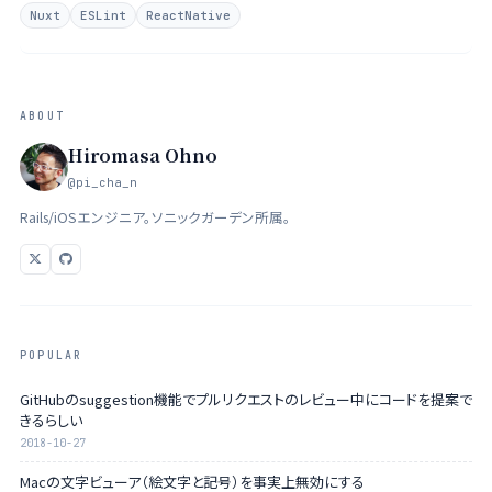
と。 - PIYO Notes 普段使いのエディターはEmacsでして、仕事で一番
Nuxt
ESLint
ReactNative
書いている割合の多いRailsやテキストを書 …
ABOUT
Hiromasa Ohno
@pi_cha_n
Rails/iOSエンジニア。ソニックガーデン所属。
POPULAR
GitHubのsuggestion機能でプルリクエストのレビュー中にコードを提案で
きるらしい
2018-10-27
Macの文字ビューア（絵文字と記号）を事実上無効にする