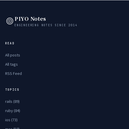
PIYO Notes
ENGINEERING NOTES SINCE 2014
READ
All posts
All tags
RSS Feed
TOPICS
rails (89)
ruby (84)
ios (73)
mac (58)