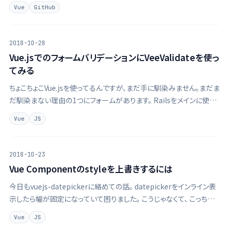
ー。 色々見てたら、awesome-iosにはスタンフォード大学の授業（だ
Vue
GitHub
と思われる）iTunes Uのリンクがあったりとか、
2018-10-28
Vue.jsでのフォームバリデーションにVeeValidateを使っ
てみる
ちょこちょこVue.jsを使ってるんですが、まだ手に馴染みません。まだま
だ馴染まない理由の1つにフォームがあります。 Railsをメインに使う
生活をしているので、form_forがないとフォームが書けません。とい
Vue
JS
うか、simple_form gemばかり使っているのでさらになまっ …
2018-10-23
Vue Componentのstyleを上書きするには
今日もvuejs-datepickerに絡めての話。 datepickerをインライン表
示したら幅が固定になっていて困りました。 こうじゃなくて、 こっちにし
たい。 コンポーネントのstyleを見ると幅300pxと固定になっています。
Vue
JS
これを幅100%にしたいの上書きします。