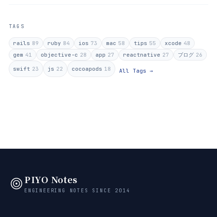
TAGS
rails
89
ruby
84
ios
73
mac
58
tips
55
xcode
48
gem
41
objective-c
28
app
27
reactnative
27
ブログ
26
swift
23
js
22
cocoapods
18
All Tags →
PIYO Notes
ENGINEERING NOTES SINCE 2014