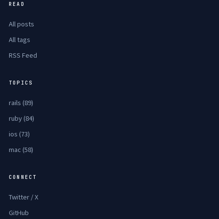
READ
All posts
All tags
RSS Feed
TOPICS
rails (89)
ruby (84)
ios (73)
mac (58)
CONNECT
Twitter / X
GitHub