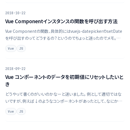
2018-10-22
Vue Componentインスタンスの関数を呼び出す方法
Vue Componentの関数、具体的にはvuejs-datepickerのsetDate
を呼び出すのってどうするの？というのでちょっと迷ったのでメモ。
GitHub - charliekassel/vuejs-datepicker: A simple Vue.js …
Vue
JS
2018-09-22
Vue コンポーネントのデータを初期値にリセットしたいと
き
どうやって書くのがいいのかなーと迷いました。 例として適切ではな
いですが、例えば↓のようなコンポーネントがあったとして、なにかの
タイミングですべてのデータをリセットしたいとします。 1export
Vue
JS
default { 2 name: "App", 3 data() …