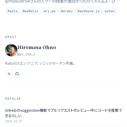
@masuidriveさんのスクーの授業が面白かったのでメモるよ - ぴよ
ログ 先週配信された第2回は生視聴できませんでした。これも増井さ
Rails
NewRelic
wri.pe
Heroku
Backbone.js
schoo
ん絡みでちょっときもい感じなんですが、IKEA家具でオフィスを作るっ
て記 …
ABOUT
Hiromasa Ohno
@pi_cha_n
Rails/iOSエンジニア。ソニックガーデン所属。
POPULAR
GitHubのsuggestion機能でプルリクエストのレビュー中にコードを提案で
きるらしい
2018-10-27