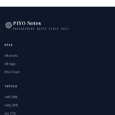
PIYO Notes
ENGINEERING NOTES SINCE 2014
READ
All posts
All tags
RSS Feed
TOPICS
rails (89)
ruby (84)
ios (73)