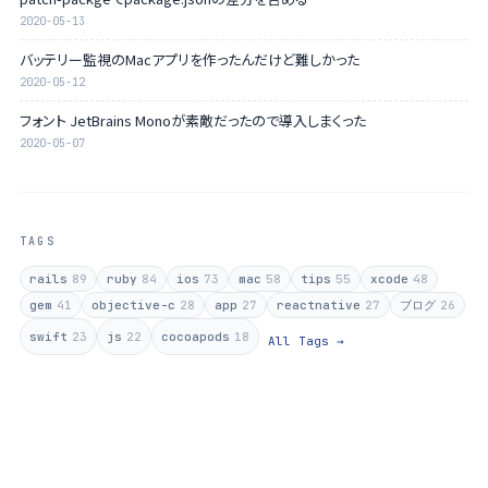
2020-05-13
バッテリー監視のMacアプリを作ったんだけど難しかった
2020-05-12
フォント JetBrains Monoが素敵だったので導入しまくった
2020-05-07
TAGS
rails
89
ruby
84
ios
73
mac
58
tips
55
xcode
48
gem
41
objective-c
28
app
27
reactnative
27
ブログ
26
swift
23
js
22
cocoapods
18
All Tags →